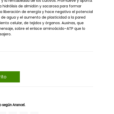
y la rentabilidad de los cultivos. Promueve y aporta:
a hidrólisis de almidón y sacarosa para formar
la liberación de energía y hace negativo el potencial
o de agua y el aumento de plasticidad a la pared
ento celular, de tejidos y órganos. Auxinas, que
mensaje, sobre el enlace aminoácido–ATP que lo
sajero.
ito
 según Arancel.