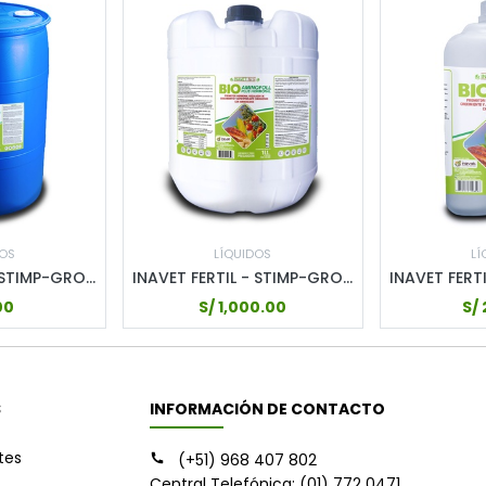
DOS
LÍQUIDOS
LÍ
INAVET FERTIL - STIMP-GROW - 200LT
INAVET FERTIL - STIMP-GROW - 20LT
00
S/
1,000.00
S/
S
INFORMACIÓN DE CONTACTO
ntes
(+51) 968 407 802
Central Telefónica: (01) 772 0471