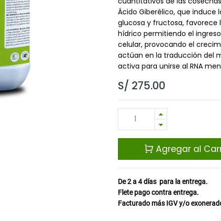
cuantitativos de las cosechas 
Ácido Giberélico, que induce l
glucosa y fructosa, favorece 
hídrico permitiendo el ingres
celular, provocando el crecimi
actúan en la traducción del 
activa para unirse al RNA men
S/
275.00
Agregar al Carr
De 2 a 4
días
para la entrega.
Flete pago contra entrega.
Facturado más IGV y/o exonerado