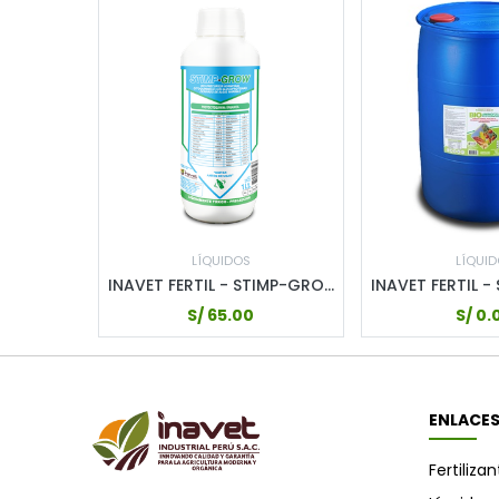
LÍQUIDOS
LÍQUI
INAVET FERTIL - STIMP-GROW - 1LT
S/
65.00
S/
0.
ENLACE
Fertiliza